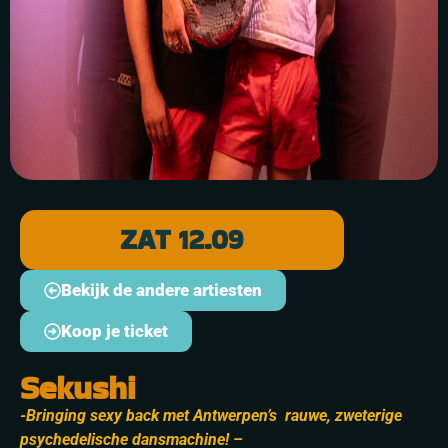
ZAT 12.09
Bekijk de andere artiesten
Koop je ticket
Sekushi
-Bringing sexy back met Antwerpen’s rauwe, zweterige
psychedelische dansmachine! –