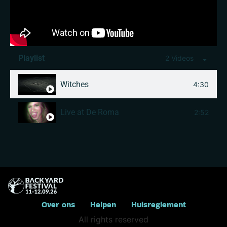
Playlist
2 Videos
Witches
4:30
Live at De Roma
2:52
Over ons
Helpen
Huisreglement
All rights reserved